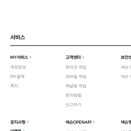
서비스
MY서비스
고객센터
보안
계정정보
온라인 게임
넥슨 
MY결제
모바일 게임
넥슨 
쪽지
채널링 게임
문의방법
신고하기
공지사항
넥슨OPENAPI
넥슨