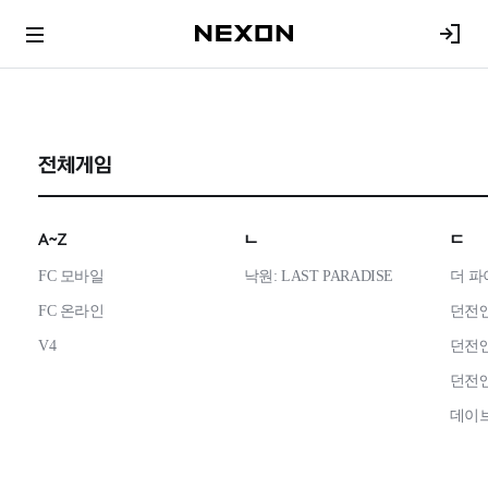
전체게임
A~Z
ㄴ
ㄷ
FC 모바일
낙원: LAST PARADISE
더 
FC 온라인
던전
V4
던전
던전
데이브