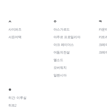
ㅅ
ㅇ
ㅋ
사이퍼즈
아스가르드
카운
서든어택
아주르 프로밀리아
카트
아크 레이더스
크레
어둠의전설
크레
엘소드
오버워치
일랜시아
ㅎ
히간: 이루실
히트2